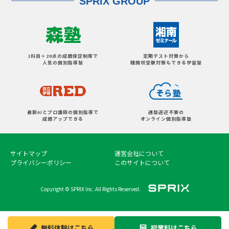
SPRIX GROUP
1科目＋20点の成績保証制度で
定期テスト対策から
人気の個別指導塾
難関校受験対策もできる学習塾
最新AIとプロ講師の個別指導で
通塾送迎不要の
成績アップできる
オンライン個別指導塾
サイトマップ
運営会社について
プライバシーポリシー
このサイトについて
Copyright © SPRIX Inc. All Rights Reserved.
無料体験は
こちら
授業料は
こちら