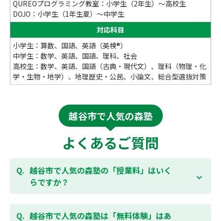
QUREOプログラミング教室：小学生（2年生）～高校生
DOJO：小学生（1年生夏）～中学生
対応科目
小学生：算数、国語、英語（英検®）
中学生：数学、英語、国語、理科、社会
高校生：数学、英語、国語（古典・現代文）、理科（物理・化
学・生物・地学）、地理歴史・公民、小論文、総合型選抜対策
越谷市で人気の森塾
よくあるご質問
越谷市で人気の森塾の「授業料」はいく
らですか？
お子様の学年やご状況、校舎によって変わります。森
塾の授業料は
こちらのページ
よりお問合わせくださ
越谷市で人気の森塾は「無料体験」はあ