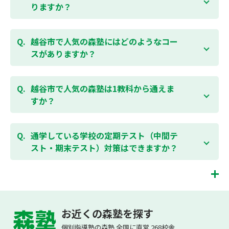
い。自動返信メールで【すぐ】にご確認いただけま
りますか？
す。
通常期には最大1ヶ月の無料体験を受付しておりま
す。また、春休み、夏休み、冬休みの講習では「4日
越谷市で人気の森塾にはどのようなコー
間～5日間の無料体験」授業を受けていただくことが
スがありますか？
可能です。個別指導塾 森塾の無料体験については
こち
らのページ
より簡単にお問合わせいただけます。
個別指導塾 森塾では、小学生・中学生・高校生のコー
スがあり、それぞれ学校のテストの点数アップを目的
越谷市で人気の森塾は1教科から通えま
としたコースとなっております。その他、小学生用の
すか？
英検®対策や、基礎学力を身につけるDOJOなど、オプ
ションコースのご用意もありますので、詳細は校舎に
はい、1教科、週1日から受講いただけます。自分から
お問合わせください。
勉強できる習慣をつけるために最初は1から2教科での
通学している学校の定期テスト（中間テ
受講をおすすめしております。まずはお気軽にご相談
スト・期末テスト）対策はできますか？
お問合わせはこちら
ください。
お子様お一人おひとりの学校進度やテスト範囲にあわ
ご相談（お問合わせ）はこちら
せて授業を進めますので、定期テスト対策に繋がりま
す。森塾では、テスト直前に自分の予定にあわせて、
越谷市の塾・個別指導塾。埼玉県越谷市の小学生・中学生・高校生の成績アップの
テスト対策授業の追加ができます。 受講中の科目はも
塾・個別指導塾なら「森塾」へ。
お近くの森塾を探す
ちろん、普段習っていない科目（理科・社会など）も
森塾は、（株）スプリックスが運営する「先生１人に生徒２人まで」で「保護者の
可能です。 普段忙しくてなかなか手が回らない科目
個別指導塾の森塾 全国に直営 268校舎
方にも安心の授業料」の塾・個別指導塾です。