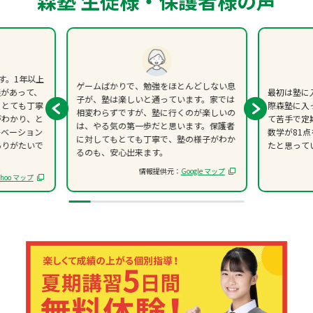
森塾 生徒様・保護者様の声
す。1年以上
ゲームばかりで、勉強をほとんどしない息
談があって、
最初は塾に
子が、塾は楽しいと通っています。家では
、とても丁寧
際森塾に入
相変わらずですが、塾に行くのが楽しいの
がわかり、と
て苦手で定
は、やる気の第一歩だと思います。保護者
チベーション
数学が81
に対してもとても丁寧で、塾の様子がわか
ありがたいで
たと思って
るのも、安心出来ます。
情報提供元：
Google マップ
ahoo マップ