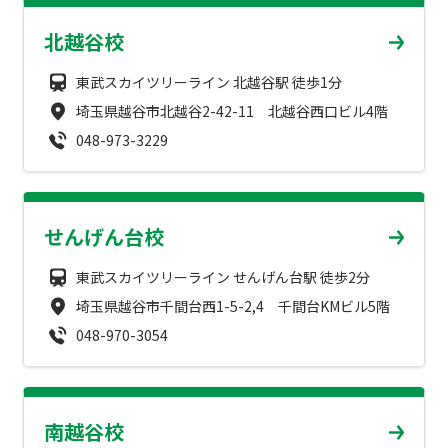
成績アップをかなえる！森塾メソッド
北越谷校
塾の選び方
お電話はこちら
森塾の授業料について
東武スカイツリーライン 北越谷駅 徒歩1分
入塾までの流れ
0120-602-607
埼玉県越谷市北越谷2-42-11 北越谷西口ビル4階
子と親のお悩み別！なぜ？どうして？森塾！
無料体験授業について
048-973-3229
授業料等お問合わせはこちら
数字でなるほど！森塾
森塾のお得なキャンペーン・割引制度
動画でわかる！森塾
せんげん台校
校舎一覧
東武スカイツリーライン せんげん台駅 徒歩2分
埼玉県越谷市千間台西1-5-2,4 千間台KMビル5階
048-970-3054
南越谷校