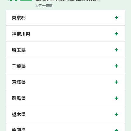
も、テスト前に集中して対策できると好評です。
小学生は3科目（算数・英語・国語）[個別]とDOJO[集団]、中学生は5科目（数
※五十音順
学・英語・国語・理科・社会）、高校生は7科目（数学・英語・国語[古典・現代
文]・理科[物理・化学・生物・地学]・地理歴史・公民）・小論文を提供していま
東京都
す。
また、森塾では「成績保証制度」を提供。中学生の入塾後2学期以内に、学校の中
間・期末テストで、必ず1回以上『60点未満でご入塾の場合、受講科目が1科目で
神奈川県
+20点以上。60点以上でご入塾の場合、その科目が80点以上』になることを保証し
ます。もし以上の基準を超えて学校成績が上がらなければ、3学期目の対象科目授
業料を全額免除し、1学期間無料で指導させていただきます。
埼玉県
越谷市では生徒さんに多数お通いいただき、中間テスト、期末テストなどのテスト
対策や高校受験・大学受験に向けた受験指導などを実施。
千葉県
埼玉県越谷市の保護者の方や生徒さんにクチコミで絶大な評価をいただいている個
別指導塾で今なら無料体験受付中です！
茨城県
群馬県
栃木県
静岡県