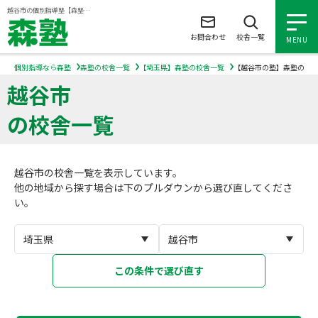
ページの本文へ
越谷市の個別指導塾【森塾】｜小学生・中学生・高校生の学習塾
お問合わせ
校舎一覧
MENU
個別指導なら森塾
森塾の校舎一覧
【埼玉県】森塾の校舎一覧
【越谷市の塾】森塾の校
越谷市
小学生の個別指導
の校舎一覧
中学生の個別指導
越谷市の校舎一覧を表示しています。
高校生の個別指導
他の地域から探す場合は下のプルダウンから選び直してくださ
い。
森塾を知る
森塾を知る トップ
入塾について
この条件で選び直す
森塾の想い
入塾について トップ
よくあるご質問