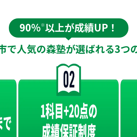
90%
以上が成績UP！
※
市で人気の森塾が
選ばれる
3つ