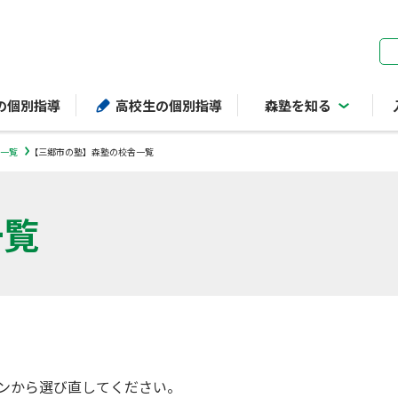
ページの本文へ
の個別指導
高校生の個別指導
森塾を知る
一覧
【三郷市の塾】森塾の校舎一覧
一覧
ンから選び直してください。