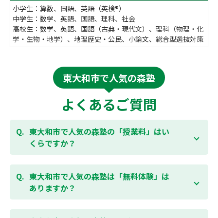
小学生：算数、国語、英語（英検®）
中学生：数学、英語、国語、理科、社会
高校生：数学、英語、国語（古典・現代文）、理科（物理・化
学・生物・地学）、地理歴史・公民、小論文、総合型選抜対策
東大和市で人気の森塾
よくあるご質問
東大和市で人気の森塾の「授業料」はい
くらですか？
お子様の学年やご状況、校舎によって変わります。森
塾の授業料は
こちらのページ
よりお問合わせくださ
東大和市で人気の森塾は「無料体験」は
い。自動返信メールで【すぐ】にご確認いただけま
ありますか？
す。
通常期には最大1ヶ月の無料体験を受付しておりま