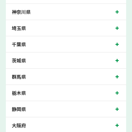
また、森塾では「成績保証制度」を提供。中学生の入塾後2学期以内に、学校の中
間・期末テストで、必ず1回以上『60点未満でご入塾の場合、受講科目が1科目で
神奈川県
+20点以上。60点以上でご入塾の場合、その科目が80点以上』になることを保証し
ます。もし以上の基準を超えて学校成績が上がらなければ、3学期目の対象科目授
業料を全額免除し、1学期間無料で指導させていただきます。
埼玉県
東大和市では生徒さんに多数お通いいただき、中間テスト、期末テストなどのテス
ト対策や高校受験・大学受験に向けた受験指導などを実施。
千葉県
東京都東大和市の保護者の方や生徒さんにクチコミで絶大な評価をいただいている
個別指導塾で今なら無料体験受付中です！
茨城県
群馬県
栃木県
静岡県
大阪府