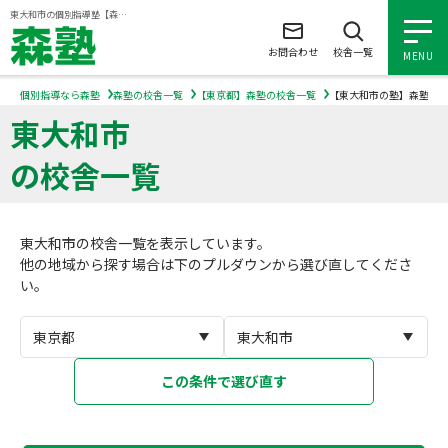
ページの本文へ
東大和市の個別指導塾【森塾】｜小学生・中学生・高校生の学習塾
お問合わせ
校舎一覧
MENU
個別指導なら森塾
森塾の校舎一覧
【東京都】森塾の校舎一覧
【東大和市の塾】森塾の
東大和市
小学生の個別指導
の校舎一覧
中学生の個別指導
東大和市の校舎一覧を表示しています。
高校生の個別指導
他の地域から探す場合は下のプルダウンから選び直してくださ
い。
森塾を知る
森塾を知る トップ
入塾について
この条件で選び直す
森塾の想い
入塾について トップ
よくあるご質問