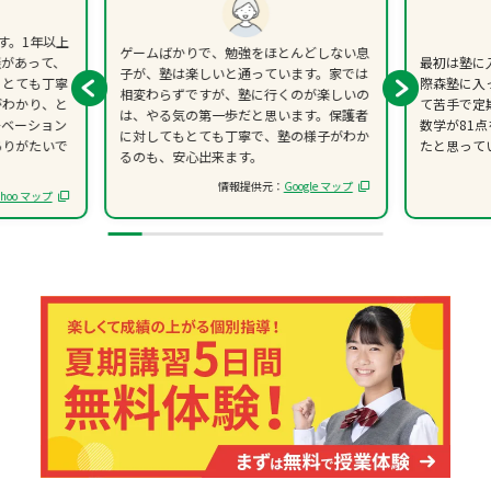
す。1年以上
ゲームばかりで、勉強をほとんどしない息
談があって、
最初は塾に
子が、塾は楽しいと通っています。家では
、とても丁寧
際森塾に入
相変わらずですが、塾に行くのが楽しいの
がわかり、と
て苦手で定
は、やる気の第一歩だと思います。保護者
チベーション
数学が81
に対してもとても丁寧で、塾の様子がわか
ありがたいで
たと思って
るのも、安心出来ます。
情報提供元：
Google マップ
ahoo マップ