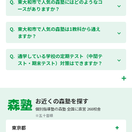
す。また、春休み、夏休み、冬休みの講習では「4日
東大和市で人気の森塾にはどのようなコ
間～5日間の無料体験」授業を受けていただくことが
ースがありますか？
可能です。個別指導塾 森塾の無料体験については
こち
らのページ
より簡単にお問合わせいただけます。
個別指導塾 森塾では、小学生・中学生・高校生のコー
スがあり、それぞれ学校のテストの点数アップを目的
東大和市で人気の森塾は1教科から通え
としたコースとなっております。その他、小学生用の
ますか？
英検®対策や、基礎学力を身につけるDOJOなど、オプ
ションコースのご用意もありますので、詳細は校舎に
はい、1教科、週1日から受講いただけます。自分から
お問合わせください。
勉強できる習慣をつけるために最初は1から2教科での
通学している学校の定期テスト（中間テ
受講をおすすめしております。まずはお気軽にご相談
スト・期末テスト）対策はできますか？
お問合わせはこちら
ください。
お子様お一人おひとりの学校進度やテスト範囲にあわ
ご相談（お問合わせ）はこちら
せて授業を進めますので、定期テスト対策に繋がりま
す。森塾では、テスト直前に自分の予定にあわせて、
東大和市の塾・個別指導塾。東京都東大和市の小学生・中学生・高校生の成績アッ
テスト対策授業の追加ができます。 受講中の科目はも
プの塾・個別指導塾なら「森塾」へ。
お近くの森塾を探す
ちろん、普段習っていない科目（理科・社会など）も
森塾は、（株）スプリックスが運営する「先生１人に生徒２人まで」で「保護者の
可能です。 普段忙しくてなかなか手が回らない科目
個別指導塾の森塾 全国に直営 268校舎
方にも安心の授業料」の塾・個別指導塾です。
も、テスト前に集中して対策できると好評です。
小学生は3科目（算数・英語・国語）[個別]とDOJO[集団]、中学生は5科目（数
※五十音順
学・英語・国語・理科・社会）、高校生は7科目（数学・英語・国語[古典・現代
文]・理科[物理・化学・生物・地学]・地理歴史・公民）・小論文を提供していま
東京都
す。