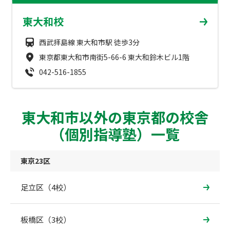
成績アップをかなえる！森塾メソッド
東大和校
塾の選び方
お電話はこちら
森塾の授業料について
西武拝島線 東大和市駅 徒歩3分
入塾までの流れ
0120-602-607
東京都東大和市南街5-66-6 東大和鈴木ビル1階
子と親のお悩み別！なぜ？どうして？森塾！
無料体験授業について
042-516-1855
授業料等お問合わせはこちら
数字でなるほど！森塾
森塾のお得なキャンペーン・割引制度
東大和市以外の東京都の校舎
動画でわかる！森塾
校舎一覧
（個別指導塾）一覧
東京23区
足立区（4校）
板橋区（3校）