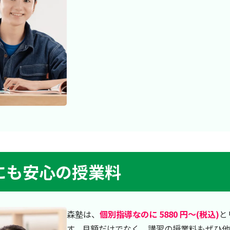
にも安心の授業料
森塾は、
個別指導なのに 5880 円～(税込)
と
す。月額だけでなく、講習の授業料もぜひ