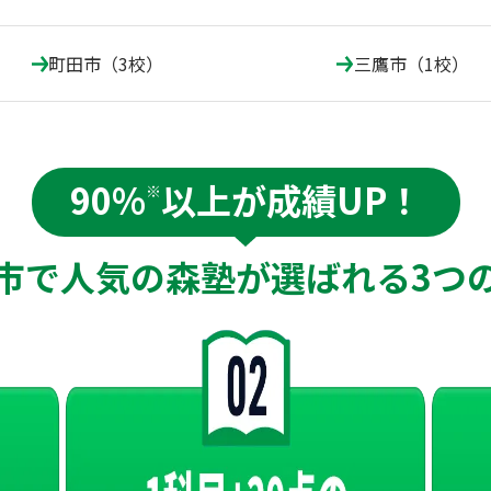
町田市（3校）
三鷹市（1校）
90%
以上が成績UP！
※
市で人気の森塾が
選ばれる
3つ