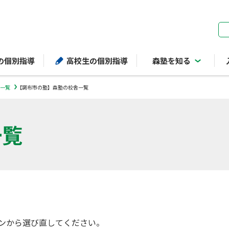
ページの本文へ
の個別指導
高校生の個別指導
森塾を知る
一覧
【調布市の塾】森塾の校舎一覧
一覧
ンから選び直してください。