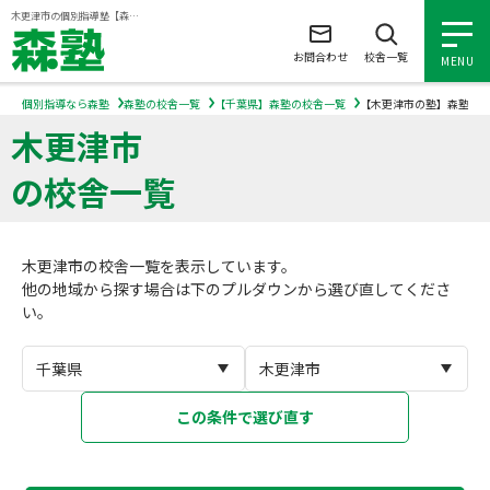
ページの本文へ
木更津市の個別指導塾【森塾】｜小学生・中学生・高校生の学習塾
お問合わせ
校舎一覧
MENU
個別指導なら森塾
森塾の校舎一覧
【千葉県】森塾の校舎一覧
【木更津市の塾】森塾の
木更津市
小学生の個別指導
の校舎一覧
中学生の個別指導
木更津市の校舎一覧を表示しています。
高校生の個別指導
他の地域から探す場合は下のプルダウンから選び直してくださ
い。
森塾を知る
森塾を知る トップ
入塾について
この条件で選び直す
森塾の想い
入塾について トップ
よくあるご質問