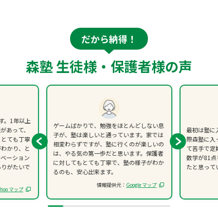
だから納得！
森塾 生徒様・保護者様の声
す。1年以上
ゲームばかりで、勉強をほとんどしない息
談があって、
最初は塾に
子が、塾は楽しいと通っています。家では
、とても丁寧
際森塾に入
相変わらずですが、塾に行くのが楽しいの
がわかり、と
て苦手で定
は、やる気の第一歩だと思います。保護者
チベーション
数学が81
に対してもとても丁寧で、塾の様子がわか
ありがたいで
たと思って
るのも、安心出来ます。
情報提供元：
Google マップ
ahoo マップ