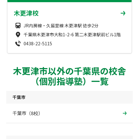
成績アップをかなえる！森塾メソッド
木更津校
塾の選び方
お電話はこちら
森塾の授業料について
JR内房線・久留里線 木更津駅 徒歩2分
入塾までの流れ
0120-602-607
千葉県木更津市大和1-2-6 第二木更津駅前ビル1階
子と親のお悩み別！なぜ？どうして？森塾！
無料体験授業について
0438-22-5115
授業料等お問合わせはこちら
数字でなるほど！森塾
森塾のお得なキャンペーン・割引制度
木更津市以外の千葉県の校舎
動画でわかる！森塾
校舎一覧
（個別指導塾）一覧
千葉市
千葉市（8校）