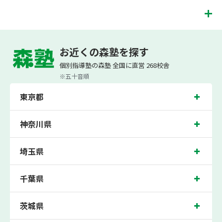
お子様お一人おひとりの学校進度やテスト範囲にあわ
ご相談（お問合わせ）はこちら
せて授業を進めますので、定期テスト対策に繋がりま
す。森塾では、テスト直前に自分の予定にあわせて、
木更津市の塾・個別指導塾。千葉県木更津市の小学生・中学生・高校生の成績アッ
テスト対策授業の追加ができます。 受講中の科目はも
プの塾・個別指導塾なら「森塾」へ。
お近くの森塾を探す
ちろん、普段習っていない科目（理科・社会など）も
森塾は、（株）スプリックスが運営する「先生１人に生徒２人まで」で「保護者の
可能です。 普段忙しくてなかなか手が回らない科目
個別指導塾の森塾 全国に直営 268校舎
方にも安心の授業料」の塾・個別指導塾です。
も、テスト前に集中して対策できると好評です。
小学生は3科目（算数・英語・国語）[個別]とDOJO[集団]、中学生は5科目（数
※五十音順
学・英語・国語・理科・社会）、高校生は7科目（数学・英語・国語[古典・現代
文]・理科[物理・化学・生物・地学]・地理歴史・公民）・小論文を提供していま
東京都
す。
また、森塾では「成績保証制度」を提供。中学生の入塾後2学期以内に、学校の中
間・期末テストで、必ず1回以上『60点未満でご入塾の場合、受講科目が1科目で
神奈川県
+20点以上。60点以上でご入塾の場合、その科目が80点以上』になることを保証し
ます。もし以上の基準を超えて学校成績が上がらなければ、3学期目の対象科目授
業料を全額免除し、1学期間無料で指導させていただきます。
埼玉県
木更津市では生徒さんに多数お通いいただき、中間テスト、期末テストなどのテス
ト対策や高校受験・大学受験に向けた受験指導などを実施。
千葉県
千葉県木更津市の保護者の方や生徒さんにクチコミで絶大な評価をいただいている
個別指導塾で今なら無料体験受付中です！
茨城県