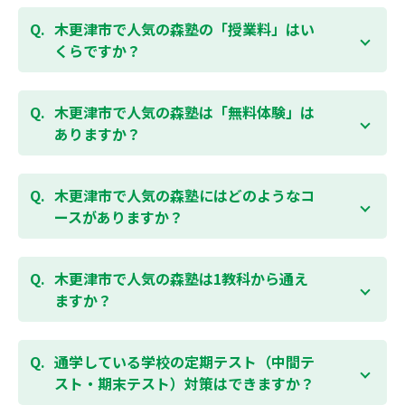
木更津市で人気の森塾の「授業料」はい
くらですか？
お子様の学年やご状況、校舎によって変わります。森
塾の授業料は
こちらのページ
よりお問合わせくださ
木更津市で人気の森塾は「無料体験」は
い。自動返信メールで【すぐ】にご確認いただけま
ありますか？
す。
通常期には最大1ヶ月の無料体験を受付しておりま
す。また、春休み、夏休み、冬休みの講習では「4日
木更津市で人気の森塾にはどのようなコ
間～5日間の無料体験」授業を受けていただくことが
ースがありますか？
可能です。個別指導塾 森塾の無料体験については
こち
らのページ
より簡単にお問合わせいただけます。
個別指導塾 森塾では、小学生・中学生・高校生のコー
スがあり、それぞれ学校のテストの点数アップを目的
木更津市で人気の森塾は1教科から通え
としたコースとなっております。その他、小学生用の
ますか？
英検®対策や、基礎学力を身につけるDOJOなど、オプ
ションコースのご用意もありますので、詳細は校舎に
はい、1教科、週1日から受講いただけます。自分から
お問合わせください。
勉強できる習慣をつけるために最初は1から2教科での
通学している学校の定期テスト（中間テ
受講をおすすめしております。まずはお気軽にご相談
スト・期末テスト）対策はできますか？
お問合わせはこちら
ください。