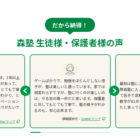
だから納得！
森塾 生徒様・保護者様の声
す。1年以上
ゲームばかりで、勉強をほとんどしない息
談があって、
最初は塾に
子が、塾は楽しいと通っています。家では
、とても丁寧
際森塾に入
相変わらずですが、塾に行くのが楽しいの
がわかり、と
て苦手で定
は、やる気の第一歩だと思います。保護者
チベーション
数学が81
に対してもとても丁寧で、塾の様子がわか
ありがたいで
たと思って
るのも、安心出来ます。
情報提供元：
Google マップ
ahoo マップ