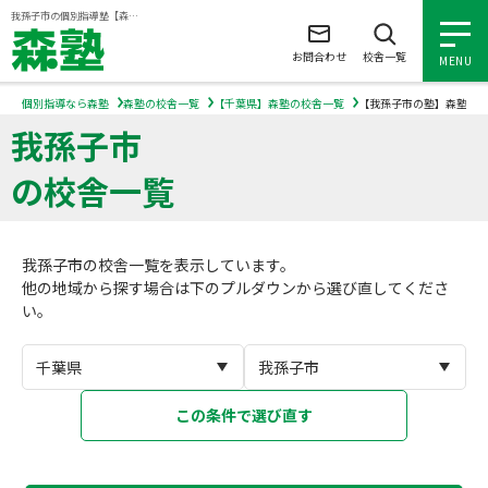
ページの本文へ
我孫子市の個別指導塾【森塾】｜小学生・中学生・高校生の学習塾
お問合わせ
校舎一覧
MENU
個別指導なら森塾
森塾の校舎一覧
【千葉県】森塾の校舎一覧
【我孫子市の塾】森塾の
我孫子市
小学生の個別指導
の校舎一覧
中学生の個別指導
我孫子市の校舎一覧を表示しています。
高校生の個別指導
他の地域から探す場合は下のプルダウンから選び直してくださ
い。
森塾を知る
森塾を知る トップ
入塾について
この条件で選び直す
森塾の想い
入塾について トップ
よくあるご質問