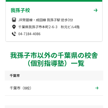
成績アップをかなえる！森塾メソッド
我孫子校
塾の選び方
お電話はこちら
森塾の授業料について
JR常磐線・成田線 我孫子駅 徒歩3分
入塾までの流れ
0120-602-607
千葉県我孫子市本町2-6-3 秋元ビル4階
子と親のお悩み別！なぜ？どうして？森塾！
無料体験授業について
04-7184-4086
授業料等お問合わせはこちら
数字でなるほど！森塾
森塾のお得なキャンペーン・割引制度
我孫子市以外の千葉県の校舎
動画でわかる！森塾
校舎一覧
（個別指導塾）一覧
千葉市
千葉市（8校）