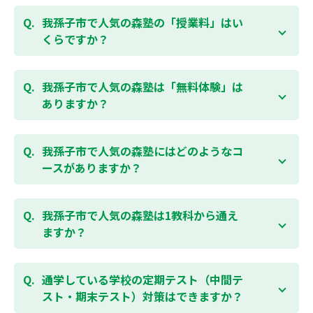
我孫子市で人気の森塾の「授業料」はい
くらですか？
お子様の学年やご状況、校舎によって変わります。森
塾の授業料は
こちらのページ
よりお問合わせくださ
我孫子市で人気の森塾は「無料体験」は
い。自動返信メールで【すぐ】にご確認いただけま
ありますか？
す。
通常期には最大1ヶ月の無料体験を受付しておりま
す。また、春休み、夏休み、冬休みの講習では「4日
我孫子市で人気の森塾にはどのようなコ
間～5日間の無料体験」授業を受けていただくことが
ースがありますか？
可能です。個別指導塾 森塾の無料体験については
こち
らのページ
より簡単にお問合わせいただけます。
個別指導塾 森塾では、小学生・中学生・高校生のコー
スがあり、それぞれ学校のテストの点数アップを目的
我孫子市で人気の森塾は1教科から通え
としたコースとなっております。その他、小学生用の
ますか？
英検®対策や、基礎学力を身につけるDOJOなど、オプ
ションコースのご用意もありますので、詳細は校舎に
はい、1教科、週1日から受講いただけます。自分から
お問合わせください。
勉強できる習慣をつけるために最初は1から2教科での
通学している学校の定期テスト（中間テ
受講をおすすめしております。まずはお気軽にご相談
スト・期末テスト）対策はできますか？
お問合わせはこちら
ください。