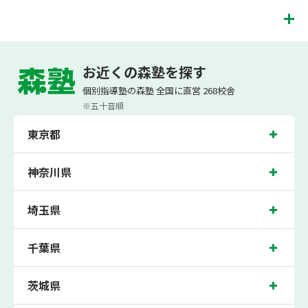
お子様お一人おひとりの学校進度やテスト範囲にあわ
ご相談（お問合わせ）はこちら
せて授業を進めますので、定期テスト対策に繋がりま
す。森塾では、テスト直前に自分の予定にあわせて、
我孫子市の塾・個別指導塾。千葉県我孫子市の小学生・中学生・高校生の成績アッ
テスト対策授業の追加ができます。 受講中の科目はも
プの塾・個別指導塾なら「森塾」へ。
お近くの森塾を探す
ちろん、普段習っていない科目（理科・社会など）も
森塾は、（株）スプリックスが運営する「先生１人に生徒２人まで」で「保護者の
可能です。 普段忙しくてなかなか手が回らない科目
個別指導塾の森塾 全国に直営 268校舎
方にも安心の授業料」の塾・個別指導塾です。
も、テスト前に集中して対策できると好評です。
小学生は3科目（算数・英語・国語）[個別]とDOJO[集団]、中学生は5科目（数
※五十音順
学・英語・国語・理科・社会）、高校生は7科目（数学・英語・国語[古典・現代
文]・理科[物理・化学・生物・地学]・地理歴史・公民）・小論文を提供していま
東京都
す。
また、森塾では「成績保証制度」を提供。中学生の入塾後2学期以内に、学校の中
間・期末テストで、必ず1回以上『60点未満でご入塾の場合、受講科目が1科目で
神奈川県
+20点以上。60点以上でご入塾の場合、その科目が80点以上』になることを保証し
ます。もし以上の基準を超えて学校成績が上がらなければ、3学期目の対象科目授
業料を全額免除し、1学期間無料で指導させていただきます。
埼玉県
我孫子市では生徒さんに多数お通いいただき、中間テスト、期末テストなどのテス
ト対策や高校受験・大学受験に向けた受験指導などを実施。
千葉県
千葉県我孫子市の保護者の方や生徒さんにクチコミで絶大な評価をいただいている
個別指導塾で今なら無料体験受付中です！
茨城県