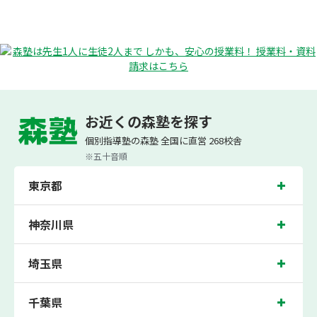
お近くの森塾を探す
個別指導なら森塾
お役立ちコンテンツ
中学生の冬期講習の料金相場はいくら？塾の選び方
個別指導塾の森塾 全国に直営 268校舎
※五十音順
東京都
神奈川県
埼玉県
千葉県