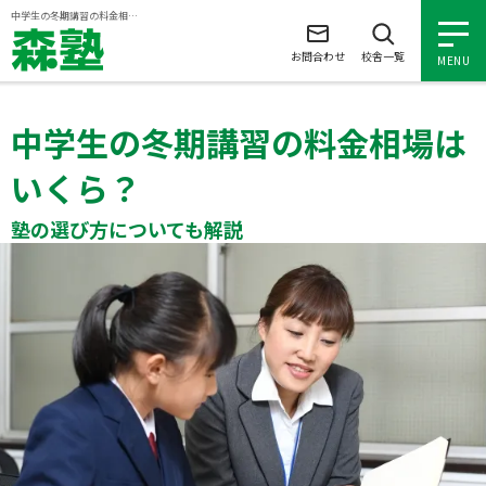
ページの本文へ
中学生の冬期講習の料金相場はいくら？塾の選び方についても解説
お問合わせ
校舎一覧
MENU
中学生の冬期講習の料金相場は
小学生の個別指導
いくら？
中学生の個別指導
塾の選び方についても解説
高校生の個別指導
森塾を知る
森塾を知る トップ
入塾について
森塾の想い
入塾について トップ
よくあるご質問