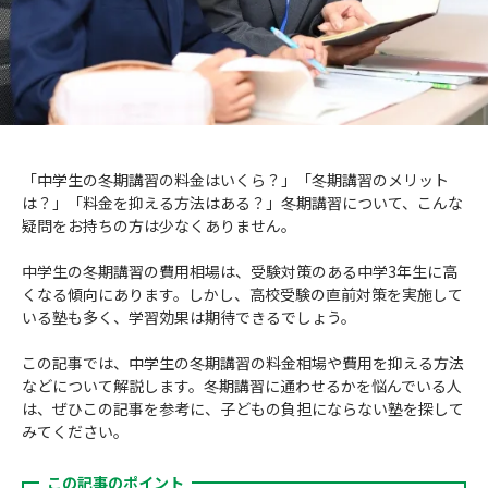
成績アップをかなえる！森塾メソッド
塾の選び方
お電話はこちら
森塾の授業料について
入塾までの流れ
0120-602-607
子と親のお悩み別！なぜ？どうして？森塾！
無料体験授業について
「中学生の冬期講習の料金はいくら？」「冬期講習のメリット
授業料等お問合わせはこちら
数字でなるほど！森塾
森塾のお得なキャンペーン・割引制度
は？」「料金を抑える方法はある？」冬期講習について、こんな
疑問をお持ちの方は少なくありません。
動画でわかる！森塾
校舎一覧
中学生の冬期講習の費用相場は、受験対策のある中学3年生に高
くなる傾向にあります。しかし、高校受験の直前対策を実施して
いる塾も多く、学習効果は期待できるでしょう。
この記事では、中学生の冬期講習の料金相場や費用を抑える方法
などについて解説します。冬期講習に通わせるかを悩んでいる人
は、ぜひこの記事を参考に、子どもの負担にならない塾を探して
みてください。
この記事のポイント