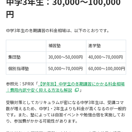
中学
3
年生：
30,000
〜
100,000
円
中学
3
年生の冬期講習の料金相場は、以下のとおりです。
補習塾
進学塾
集団塾
30,000～
50,000
円
40,000～
70,000
円
個別指導塾
50,000～
70,000
円
60,000～
100,000
円
参照元：SPRIX
「
【学年別】中学生の冬期講習にかかる料金相場
｜費用内訳や安く抑える方法も解説
」
受験対策としてカリキュラムが密になる中学
3
年生は、受講コマ
数が増えるため、中学
1
・
2
年生よりも料金が高くなるのが一般的
です。また、塾によっては自習イベントや勉強合宿を実施してお
り、参加費がかかる可能性があります。