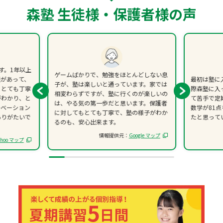
森塾 生徒様・保護者様の声
す。1年以上
ゲームばかりで、勉強をほとんどしない息
談があって、
最初は塾に
子が、塾は楽しいと通っています。家では
、とても丁寧
際森塾に入
相変わらずですが、塾に行くのが楽しいの
がわかり、と
て苦手で定
は、やる気の第一歩だと思います。保護者
チベーション
数学が81
に対してもとても丁寧で、塾の様子がわか
ありがたいで
たと思って
るのも、安心出来ます。
情報提供元：
Google マップ
ahoo マップ