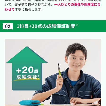
いて、お子様の様子を見ながら、
一人ひとりの個性や理解度に合
わせて
丁寧に指導します。
1科目+20点の成績保証制度
※