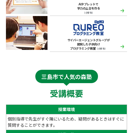
AIタブレットで
学力の土台を作る
（小学生）
サイバーエージェントグループが
開発した子供向け
プログラミング教室
（小学生）
三島市で人気の森塾
受講概要
授業環境
個別指導で先生がすぐ隣にいるため、疑問があるときはすぐに
質問することができます。