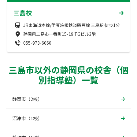
成績アップをかなえる！森塾メソッド
三島校
塾の選び方
お電話はこちら
森塾の授業料について
JR東海道本線/伊豆箱根鉄道駿豆線 三島駅 徒歩1分
入塾までの流れ
0120-602-607
静岡県三島市一番町15-19 TGビル3階
子と親のお悩み別！なぜ？どうして？森塾！
無料体験授業について
055-973-6060
授業料等お問合わせはこちら
数字でなるほど！森塾
森塾のお得なキャンペーン・割引制度
三島市以外の静岡県の校舎（個
動画でわかる！森塾
校舎一覧
別指導塾）一覧
静岡市（2校）
沼津市（1校）