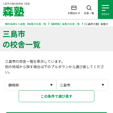
ページの本文へ
三島市の個別指導塾【森塾】｜小学生・中学生・高校生の学習塾
お問合わせ
校舎一覧
MENU
個別指導なら森塾
森塾の校舎一覧
【静岡県】森塾の校舎一覧
【三島市の塾】森塾の校
三島市
小学生の個別指導
の校舎一覧
中学生の個別指導
三島市の校舎一覧を表示しています。
高校生の個別指導
他の地域から探す場合は下のプルダウンから選び直してくださ
い。
森塾を知る
森塾を知る トップ
入塾について
この条件で選び直す
森塾の想い
入塾について トップ
よくあるご質問