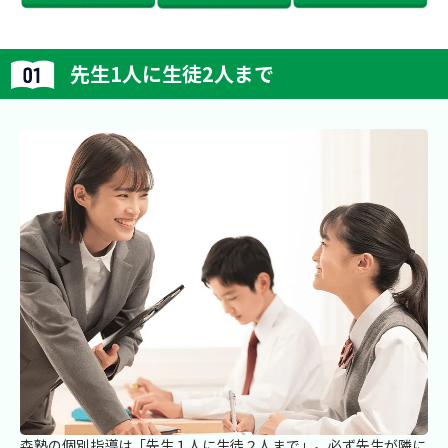
先生1人に生徒2人まで
森塾の個別指導は「先生１人に生徒２人まで」。必ず先生が隣に