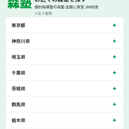
森塾は、（株）スプリックスが運営する「先生１人に生徒２人まで」で「保護者の
可能です。 普段忙しくてなかなか手が回らない科目
個別指導塾の森塾 全国に直営 268校舎
方にも安心の授業料」の塾・個別指導塾です。
も、テスト前に集中して対策できると好評です。
小学生は3科目（算数・英語・国語）[個別]とDOJO[集団]、中学生は5科目（数
※五十音順
学・英語・国語・理科・社会）、高校生は7科目（数学・英語・国語[古典・現代
文]・理科[物理・化学・生物・地学]・地理歴史・公民）・小論文を提供していま
東京都
す。
また、森塾では「成績保証制度」を提供。中学生の入塾後2学期以内に、学校の中
間・期末テストで、必ず1回以上『60点未満でご入塾の場合、受講科目が1科目で
神奈川県
+20点以上。60点以上でご入塾の場合、その科目が80点以上』になることを保証し
ます。もし以上の基準を超えて学校成績が上がらなければ、3学期目の対象科目授
業料を全額免除し、1学期間無料で指導させていただきます。
埼玉県
三島市では生徒さんに多数お通いいただき、中間テスト、期末テストなどのテスト
対策や高校受験・大学受験に向けた受験指導などを実施。
千葉県
静岡県三島市の保護者の方や生徒さんにクチコミで絶大な評価をいただいている個
別指導塾で今なら無料体験受付中です！
茨城県
群馬県
栃木県