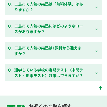
塾の授業料は
こちらのページ
よりお問合わせくださ
三島市で人気の森塾は「無料体験」はあ
い。自動返信メールで【すぐ】にご確認いただけま
りますか？
す。
通常期には最大1ヶ月の無料体験を受付しておりま
す。また、春休み、夏休み、冬休みの講習では「4日
三島市で人気の森塾にはどのようなコー
間～5日間の無料体験」授業を受けていただくことが
スがありますか？
可能です。個別指導塾 森塾の無料体験については
こち
らのページ
より簡単にお問合わせいただけます。
個別指導塾 森塾では、小学生・中学生・高校生のコー
スがあり、それぞれ学校のテストの点数アップを目的
三島市で人気の森塾は1教科から通えま
としたコースとなっております。その他、小学生用の
すか？
英検®対策や、基礎学力を身につけるDOJOなど、オプ
ションコースのご用意もありますので、詳細は校舎に
はい、1教科、週1日から受講いただけます。自分から
お問合わせください。
勉強できる習慣をつけるために最初は1から2教科での
通学している学校の定期テスト（中間テ
受講をおすすめしております。まずはお気軽にご相談
スト・期末テスト）対策はできますか？
お問合わせはこちら
ください。
お子様お一人おひとりの学校進度やテスト範囲にあわ
ご相談（お問合わせ）はこちら
せて授業を進めますので、定期テスト対策に繋がりま
す。森塾では、テスト直前に自分の予定にあわせて、
三島市の塾・個別指導塾。静岡県三島市の小学生・中学生・高校生の成績アップの
テスト対策授業の追加ができます。 受講中の科目はも
塾・個別指導塾なら「森塾」へ。
お近くの森塾を探す
ちろん、普段習っていない科目（理科・社会など）も