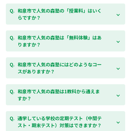
和泉市で人気の森塾の「授業料」はいく
らですか？
お子様の学年やご状況、校舎によって変わります。森
塾の授業料は
こちらのページ
よりお問合わせくださ
和泉市で人気の森塾は「無料体験」はあ
い。自動返信メールで【すぐ】にご確認いただけま
りますか？
す。
通常期には最大1ヶ月の無料体験を受付しておりま
す。また、春休み、夏休み、冬休みの講習では「4日
和泉市で人気の森塾にはどのようなコー
間～5日間の無料体験」授業を受けていただくことが
スがありますか？
可能です。個別指導塾 森塾の無料体験については
こち
らのページ
より簡単にお問合わせいただけます。
個別指導塾 森塾では、小学生・中学生・高校生のコー
スがあり、それぞれ学校のテストの点数アップを目的
和泉市で人気の森塾は1教科から通えま
としたコースとなっております。その他、小学生用の
すか？
英検®対策や、基礎学力を身につけるDOJOなど、オプ
ションコースのご用意もありますので、詳細は校舎に
はい、1教科、週1日から受講いただけます。自分から
お問合わせください。
勉強できる習慣をつけるために最初は1から2教科での
通学している学校の定期テスト（中間テ
受講をおすすめしております。まずはお気軽にご相談
スト・期末テスト）対策はできますか？
お問合わせはこちら
ください。