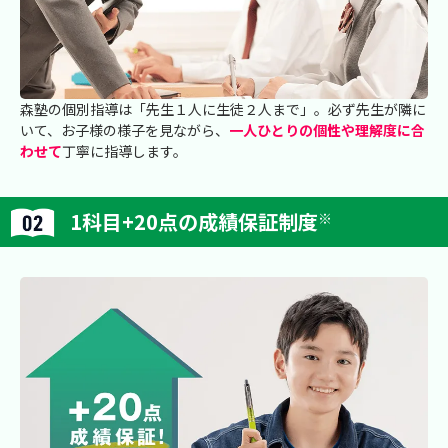
森塾の個別指導は「先生１人に生徒２人まで」。必ず先生が隣に
いて、お子様の様子を見ながら、
一人ひとりの個性や理解度に合
わせて
丁寧に指導します。
1科目+20点の成績保証制度
※