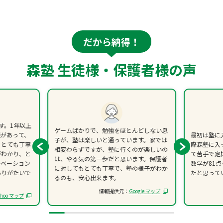
だから納得！
森塾 生徒様・保護者様の声
す。1年以上
ゲームばかりで、勉強をほとんどしない息
談があって、
最初は塾に
子が、塾は楽しいと通っています。家では
、とても丁寧
際森塾に入
相変わらずですが、塾に行くのが楽しいの
がわかり、と
て苦手で定
は、やる気の第一歩だと思います。保護者
チベーション
数学が81
に対してもとても丁寧で、塾の様子がわか
ありがたいで
たと思って
るのも、安心出来ます。
情報提供元：
Google マップ
ahoo マップ