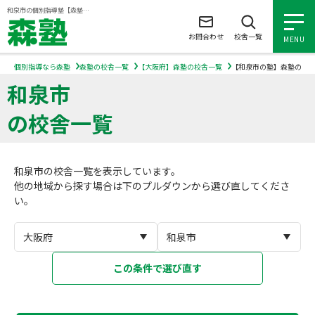
ページの本文へ
和泉市の個別指導塾【森塾】｜小学生・中学生・高校生の学習塾
お問合わせ
校舎一覧
MENU
個別指導なら森塾
森塾の校舎一覧
【大阪府】森塾の校舎一覧
【和泉市の塾】森塾の校
和泉市
小学生の個別指導
の校舎一覧
中学生の個別指導
和泉市の校舎一覧を表示しています。
高校生の個別指導
他の地域から探す場合は下のプルダウンから選び直してくださ
い。
森塾を知る
森塾を知る トップ
入塾について
この条件で選び直す
森塾の想い
入塾について トップ
よくあるご質問