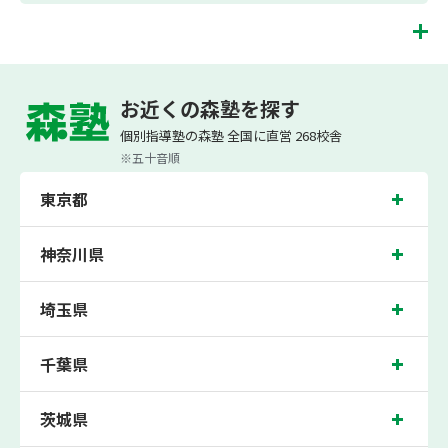
お子様お一人おひとりの学校進度やテスト範囲にあわ
ご相談（お問合わせ）はこちら
せて授業を進めますので、定期テスト対策に繋がりま
す。森塾では、テスト直前に自分の予定にあわせて、
和泉市の塾・個別指導塾。大阪府和泉市の小学生・中学生・高校生の成績アップの
テスト対策授業の追加ができます。 受講中の科目はも
塾・個別指導塾なら「森塾」へ。
お近くの森塾を探す
ちろん、普段習っていない科目（理科・社会など）も
森塾は、（株）スプリックスが運営する「先生１人に生徒２人まで」で「保護者の
可能です。 普段忙しくてなかなか手が回らない科目
個別指導塾の森塾 全国に直営 268校舎
方にも安心の授業料」の塾・個別指導塾です。
も、テスト前に集中して対策できると好評です。
小学生は3科目（算数・英語・国語）[個別]とDOJO[集団]、中学生は5科目（数
※五十音順
学・英語・国語・理科・社会）、高校生は7科目（数学・英語・国語[古典・現代
文]・理科[物理・化学・生物・地学]・地理歴史・公民）・小論文を提供していま
東京都
す。
また、森塾では「成績保証制度」を提供。中学生の入塾後2学期以内に、学校の中
間・期末テストで、必ず1回以上『60点未満でご入塾の場合、受講科目が1科目で
神奈川県
+20点以上。60点以上でご入塾の場合、その科目が80点以上』になることを保証し
ます。もし以上の基準を超えて学校成績が上がらなければ、3学期目の対象科目授
業料を全額免除し、1学期間無料で指導させていただきます。
埼玉県
和泉市では生徒さんに多数お通いいただき、中間テスト、期末テストなどのテスト
対策や高校受験・大学受験に向けた受験指導などを実施。
千葉県
大阪府和泉市の保護者の方や生徒さんにクチコミで絶大な評価をいただいている個
別指導塾で今なら無料体験受付中です！
茨城県