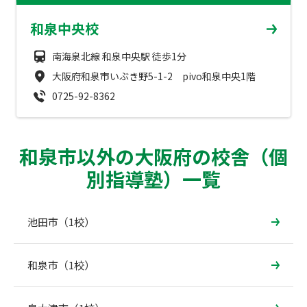
成績アップをかなえる！森塾メソッド
和泉中央校
塾の選び方
お電話はこちら
森塾の授業料について
南海泉北線 和泉中央駅 徒歩1分
入塾までの流れ
0120-602-607
大阪府和泉市いぶき野5-1-2 pivo和泉中央1階
子と親のお悩み別！なぜ？どうして？森塾！
無料体験授業について
0725-92-8362
授業料等お問合わせはこちら
数字でなるほど！森塾
森塾のお得なキャンペーン・割引制度
和泉市以外の大阪府の校舎（個
動画でわかる！森塾
校舎一覧
別指導塾）一覧
池田市（1校）
和泉市（1校）