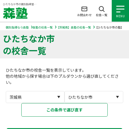
ページの本文へ
ひたちなか市の個別指導塾【森塾】｜小学生・中学生・高校生の学習塾
お問合わせ
校舎一覧
MENU
個別指導なら森塾
森塾の校舎一覧
【茨城県】森塾の校舎一覧
【ひたちなか市の塾】森
ひたちなか市
小学生の個別指導
の校舎一覧
中学生の個別指導
ひたちなか市の校舎一覧を表示しています。
高校生の個別指導
他の地域から探す場合は下のプルダウンから選び直してくださ
い。
森塾を知る
森塾を知る トップ
入塾について
この条件で選び直す
森塾の想い
入塾について トップ
よくあるご質問