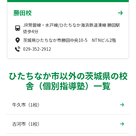
成績アップをかなえる！森塾メソッド
勝田校
塾の選び方
お電話はこちら
森塾の授業料について
JR常磐線・水戸線/ひたちなか海浜鉄道湊線 勝田駅
入塾までの流れ
徒歩4分
0120-602-607
子と親のお悩み別！なぜ？どうして？森塾！
茨城県ひたちなか市勝田中央10-5 NTNビル2階
無料体験授業について
029-352-2912
授業料等お問合わせはこちら
数字でなるほど！森塾
森塾のお得なキャンペーン・割引制度
動画でわかる！森塾
校舎一覧
ひたちなか市以外の茨城県の校
舎（個別指導塾）一覧
牛久市（1校）
古河市（1校）