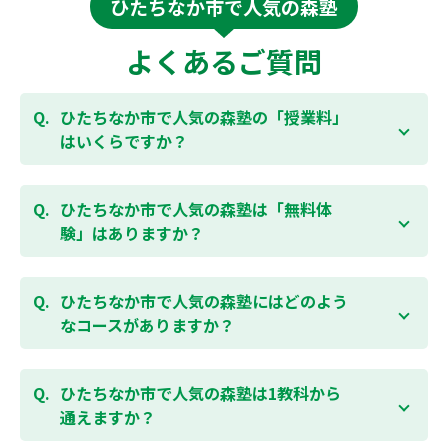
ひたちなか市で人気の森塾
よくあるご質問
ひたちなか市で人気の森塾の「授業料」
はいくらですか？
お子様の学年やご状況、校舎によって変わります。森
塾の授業料は
こちらのページ
よりお問合わせくださ
ひたちなか市で人気の森塾は「無料体
い。自動返信メールで【すぐ】にご確認いただけま
験」はありますか？
す。
通常期には最大1ヶ月の無料体験を受付しておりま
す。また、春休み、夏休み、冬休みの講習では「4日
ひたちなか市で人気の森塾にはどのよう
間～5日間の無料体験」授業を受けていただくことが
なコースがありますか？
可能です。個別指導塾 森塾の無料体験については
こち
らのページ
より簡単にお問合わせいただけます。
個別指導塾 森塾では、小学生・中学生・高校生のコー
スがあり、それぞれ学校のテストの点数アップを目的
ひたちなか市で人気の森塾は1教科から
としたコースとなっております。その他、小学生用の
通えますか？
英検®対策や、基礎学力を身につけるDOJOなど、オプ