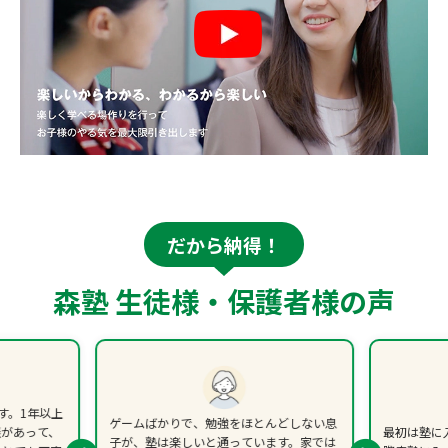
だから納得！
森塾 生徒様・保護者様の声
す。1年以上
ゲームばかりで、勉強をほとんどしない息
談があって、
最初は塾に
子が、塾は楽しいと通っています。家では