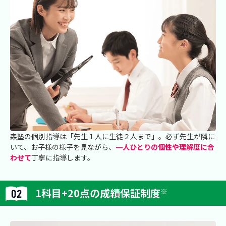
森塾の個別指導は「先生１人に生徒２人まで」。必ず先生が隣に
いて、お子様の様子を見ながら、
一人ひとりの個性や理解度に合
わせて
丁寧に指導します。
1科目+20点の成績保証制度
※