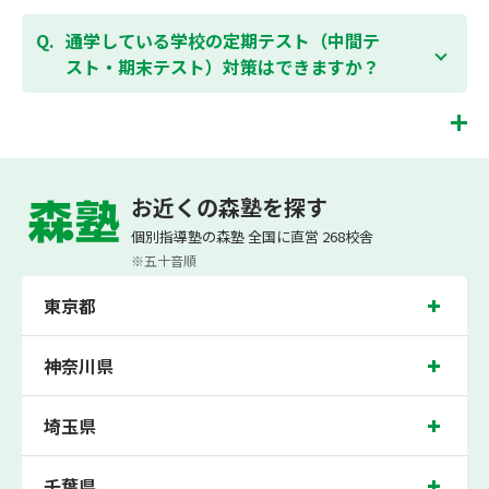
ションコースのご用意もありますので、詳細は校舎に
はい、1教科、週1日から受講いただけます。自分から
お問合わせください。
勉強できる習慣をつけるために最初は1から2教科での
通学している学校の定期テスト（中間テ
受講をおすすめしております。まずはお気軽にご相談
スト・期末テスト）対策はできますか？
お問合わせはこちら
ください。
お子様お一人おひとりの学校進度やテスト範囲にあわ
ご相談（お問合わせ）はこちら
せて授業を進めますので、定期テスト対策に繋がりま
す。森塾では、テスト直前に自分の予定にあわせて、
ひたちなか市の塾・個別指導塾。茨城県ひたちなか市の小学生・中学生・高校生の
テスト対策授業の追加ができます。 受講中の科目はも
成績アップの塾・個別指導塾なら「森塾」へ。
お近くの森塾を探す
ちろん、普段習っていない科目（理科・社会など）も
森塾は、（株）スプリックスが運営する「先生１人に生徒２人まで」で「保護者の
可能です。 普段忙しくてなかなか手が回らない科目
個別指導塾の森塾 全国に直営 268校舎
方にも安心の授業料」の塾・個別指導塾です。
も、テスト前に集中して対策できると好評です。
小学生は3科目（算数・英語・国語）[個別]とDOJO[集団]、中学生は5科目（数
※五十音順
学・英語・国語・理科・社会）、高校生は7科目（数学・英語・国語[古典・現代
文]・理科[物理・化学・生物・地学]・地理歴史・公民）・小論文を提供していま
東京都
す。
また、森塾では「成績保証制度」を提供。中学生の入塾後2学期以内に、学校の中
間・期末テストで、必ず1回以上『60点未満でご入塾の場合、受講科目が1科目で
神奈川県
+20点以上。60点以上でご入塾の場合、その科目が80点以上』になることを保証し
ます。もし以上の基準を超えて学校成績が上がらなければ、3学期目の対象科目授
業料を全額免除し、1学期間無料で指導させていただきます。
埼玉県
ひたちなか市では生徒さんに多数お通いいただき、中間テスト、期末テストなどの
テスト対策や高校受験・大学受験に向けた受験指導などを実施。
千葉県
茨城県ひたちなか市の保護者の方や生徒さんにクチコミで絶大な評価をいただいて