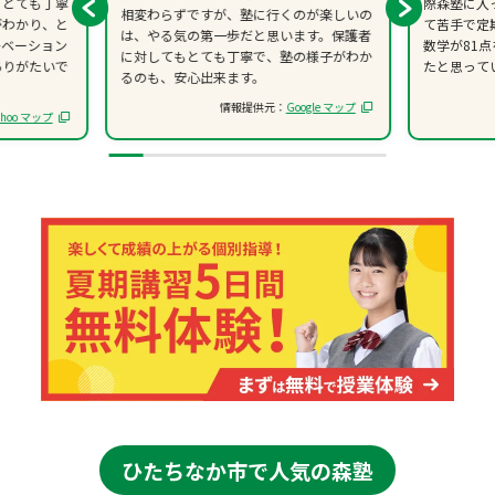
、とても丁寧
際森塾に入
相変わらずですが、塾に行くのが楽しいの
がわかり、と
て苦手で定
は、やる気の第一歩だと思います。保護者
チベーション
数学が81
に対してもとても丁寧で、塾の様子がわか
ありがたいで
たと思って
るのも、安心出来ます。
情報提供元：
Google マップ
ahoo マップ
ひたちなか市で人気の森塾