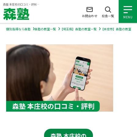
ページの本文へ
森塾 本庄校の口コミ・評判｜個別指導なら【森塾】
お問合わせ
校舎一覧
MENU
個別指導なら森塾
森塾の教室一覧
【埼玉県】森塾の教室一覧
【本庄市】森塾の教室一
小学生の個別指導
中学生の個別指導
高校生の個別指導
森塾を知る
森塾 本庄校の口コミ・評判
森塾を知る トップ
入塾について
森塾の想い
入塾について トップ
よくあるご質問
森塾 本庄校の