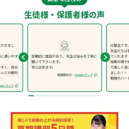
成績アップをかなえる！森塾メソッド
生徒様・保護者様の声
塾の選び方
お電話はこちら
森塾の授業料について
入塾までの流れ
0120-602-607
子と親のお悩み別！なぜ？どうして？森塾！
無料体験授業について
ただきまし
元塾生です
授業料等お問合わせはこちら
数字でなるほど！森塾
先生たちは
森塾のお得なキャンペーン・割引制度
楽に通いやす
定期的に面談があり、先生は悩みを丁寧に
てくれます
聞いて下さいます。
授業の質や
動画でわかる！森塾
校舎一覧
やすく、自分
安心出来ます。
り楽しく過
とんどの教科
ました！！
情報提供元：
Google マップ
。
勉強のハー
も自習に気
かなりお勧
ogle マップ
抗が一切なく
げだと感じて