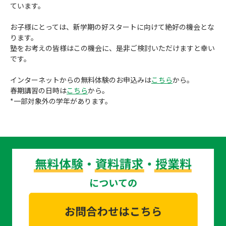
ています。
成績アップをかなえる！森塾メソッド
塾の選び方
お子様にとっては、新学期の好スタートに向けて絶好の機会とな
ります。
お電話はこちら
森塾の授業料について
入塾までの流れ
塾をお考えの皆様はこの機会に、是非ご検討いただけますと幸い
0120-602-607
です。
子と親のお悩み別！なぜ？どうして？森塾！
無料体験授業について
インターネットからの無料体験のお申込みは
こちら
から。
授業料等お問合わせはこちら
数字でなるほど！森塾
春期講習の日時は
こちら
から。
森塾のお得なキャンペーン・割引制度
*一部対象外の学年があります。
動画でわかる！森塾
校舎一覧