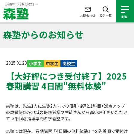
ページの本文へ
【大好評につき受付終了】2025 春期講習 4日間"無料体験"
お問合わせ
校舎一覧
MENU
森塾からのお知らせ
小学生の個別指導
中学生の個別指導
2025.01.23
小学生
中学生
高校生
【大好評につき受付終了】2025
高校生の個別指導
春期講習 4日間"無料体験"
森塾を知る
森塾は、先生1人に生徒2人までの個別指導と1科目+20点アップ
の成績保証が地域の保護者様や生徒さんから高い評価をいただい
森塾を知る トップ
入塾について
ている個別指導専門の学習塾です。
森塾の想い
入塾について トップ
よくあるご質問
森塾では現在、春期講習『4日間の無料体験』*を先着順で受付け