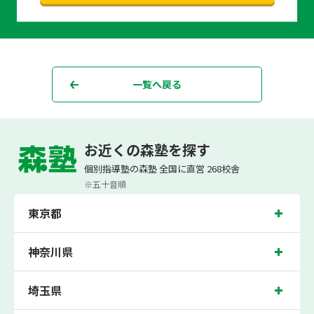
一覧へ戻る
お近くの森塾を探す
個別指導なら森塾
森塾からのお知らせ
【大好評につき受付終了】2025 春期講習 4日間"無
個別指導塾の森塾 全国に直営 268校舎
※五十音順
東京都
神奈川県
埼玉県