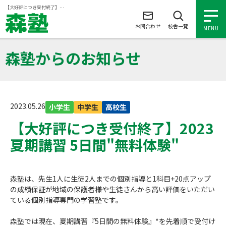
ページの本文へ
【大好評につき受付終了】2023 夏期講習 5日間"無料体験"
お問合わせ
校舎一覧
MENU
森塾からのお知らせ
小学生の個別指導
中学生の個別指導
2023.05.26
小学生
中学生
高校生
【大好評につき受付終了】2023
高校生の個別指導
夏期講習 5日間"無料体験"
森塾を知る
森塾は、先生1人に生徒2人までの個別指導と1科目+20点アップ
の成績保証が地域の保護者様や生徒さんから高い評価をいただい
森塾を知る トップ
入塾について
ている個別指導専門の学習塾です。
森塾の想い
入塾について トップ
よくあるご質問
森塾では現在、夏期講習『5日間の無料体験』*を先着順で受付け