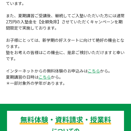
ています。
成績アップをかなえる！森塾メソッド
塾の選び方
また、夏期講習ご受講後、継続してご入塾いただいた方には通常
2万円の入塾金を【全額免除】させていただくキャンペーンを期
お電話はこちら
森塾の授業料について
入塾までの流れ
間限定で実施しております。
0120-602-607
子と親のお悩み別！なぜ？どうして？森塾！
無料体験授業について
お子様にとっては、新学期の好スタートに向けて絶好の機会とな
ります。
授業料等お問合わせはこちら
数字でなるほど！森塾
塾をお考えの皆様はこの機会に、是非ご検討いただけますと幸い
森塾のお得なキャンペーン・割引制度
です。
動画でわかる！森塾
校舎一覧
インターネットからの無料体験のお申込みは
こちら
から。
夏期講習の日時は
こちら
から。
＊一部対象外の学年があります。