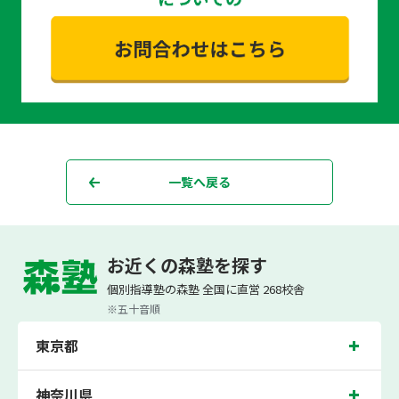
一覧へ戻る
お近くの森塾を探す
個別指導なら森塾
森塾からのお知らせ
【大好評につき受付終了】2023 夏期講習 5日間"無
個別指導塾の森塾 全国に直営 268校舎
※五十音順
東京都
神奈川県