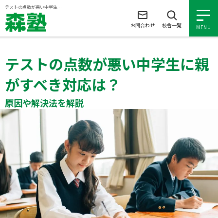
ページの本文へ
テストの点数が悪い中学生に親がすべき対応は？原因や解決法を解説
お問合わせ
校舎一覧
MENU
テストの点数が悪い中学生に親
小学生の個別指導
がすべき対応は？
中学生の個別指導
原因や解決法を解説
高校生の個別指導
森塾を知る
森塾を知る トップ
入塾について
森塾の想い
入塾について トップ
よくあるご質問