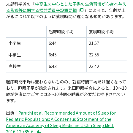
文部科学省の「
中高生を中心とした子供の生活習慣が心身へ与え
る影響等に関する検討委員会設置要綱
」によると、年齢が上
がるにつれて以下のように就寝時間が遅くなる傾向があります。
起床時間平均
就寝時間平均
小学生
6:44
21:57
中学生
6:45
22:55
高校生
6:43
23:42
起床時間平均は変わらないものの、就寝時間平均だけ遅くなって
おり、睡眠不足が懸念されます。米国睡眠学会によると、13〜18
歳が健康にすごすには8〜10時間の睡眠が必要だと提唱されてい
ます。
出典：
Paruthi et al. Recommended Amount of Sleep for
Pediatric Populations: A Consensus Statement of the
American Academy of Sleep Medicine. J Clin Sleep Med.
2016;12:785-6.