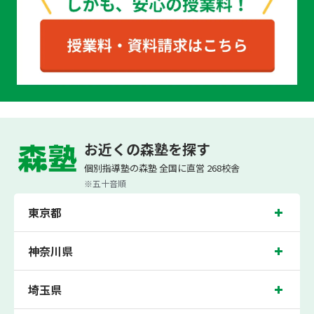
お近くの森塾を探す
個別指導なら森塾
お役立ちコンテンツ
テストの点数が悪い中学生に親がすべき対応は？原
個別指導塾の森塾 全国に直営 268校舎
※五十音順
東京都
神奈川県
埼玉県