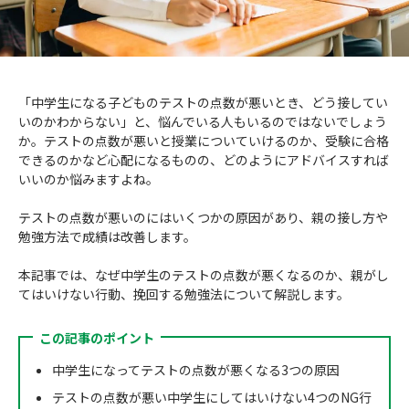
成績アップをかなえる！森塾メソッド
塾の選び方
お電話はこちら
森塾の授業料について
入塾までの流れ
0120-602-607
「中学生になる子どものテストの点数が悪いとき、どう接してい
子と親のお悩み別！なぜ？どうして？森塾！
いのかわからない」と、悩んでいる人もいるのではないでしょう
無料体験授業について
か。テストの点数が悪いと授業についていけるのか、受験に合格
授業料等お問合わせはこちら
数字でなるほど！森塾
できるのかなど心配になるものの、どのようにアドバイスすれば
森塾のお得なキャンペーン・割引制度
いいのか悩みますよね。
動画でわかる！森塾
校舎一覧
テストの点数が悪いのにはいくつかの原因があり、親の接し方や
勉強方法で成績は改善します。
本記事では、なぜ中学生のテストの点数が悪くなるのか、親がし
てはいけない行動、挽回する勉強法について解説します。
この記事のポイント
中学生になってテストの点数が悪くなる3つの原因
テストの点数が悪い中学生にしてはいけない4つのNG行