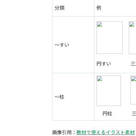
分類
例
～すい
円すい 三
～柱
円柱 三
画像引用：
教材で使えるイラスト素材