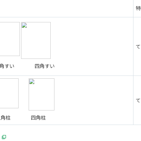
特
て
角すい 四角すい
て
角柱 四角柱