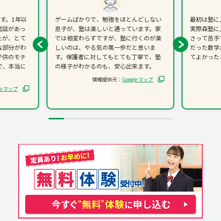
す。1年以
ゲームばかりで、勉強をほとんどしない
最初は塾に
面談があっ
息子が、塾は楽しいと通っています。家
実際森塾に
たが、とて
では相変わらずですが、塾に行くのが楽
さって苦手
な部分がわ
しいのは、やる気の第一歩だと思いま
だった数学
子供のモチ
す。保護者に対してもとても丁寧で、塾
てよかった
で、本当に
の様子がわかるのも、安心出来ます。
情報提供元：
Google マップ
oo マップ