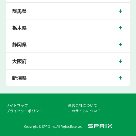
式に合わせた個別指導で現役合格をサポートします。保護者の方や生徒さんにクチ
コミで絶大な評価をいただいている個別指導塾・学習塾です。
群馬県
学習塾を比較する際は、口コミや評判だけでなく、授業料（月謝・費用・料金）も
重要です。個別指導塾「森塾」の授業料（月謝・費用・料金）は月額で普通の塾の
2/3程度ととてもリーズナブル。「安い塾」「低料金の塾」など、価格（授業料）
栃木県
を気にする方も、是非一度個別指導塾「森塾」の授業料を確認して他の塾と比較し
てみてください。
静岡県
個別指導塾「森塾」では、最大1ヶ月の無料体験のほかに、
春期講習
・
夏期講習
・
冬期講習
の講習期間の無料体験を実施しており、小学生45分、中高生80分、お好
きな主要科目で個別指導塾「森塾」の指導を実際に体験いただけます。個別指導は
合っているけど先生との相性が合わない場合には別の講師に変更できる「先生変更
大阪府
制度」もございます。お悩み事や不明点ございましたら、お気軽にお問合わせくだ
さい！
新潟県
サイトマップ
運営会社について
プライバシーポリシー
このサイトについて
Copyright © SPRIX Inc. All Rights Reserved.