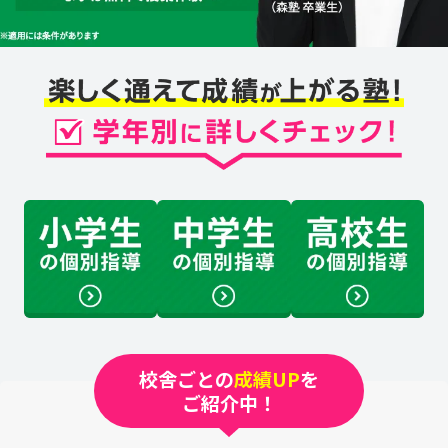
校舎ごとの
成績UP
を
ご紹介中！