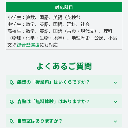
対応科目
小学生：算数、国語、英語（英検®）
中学生：数学、英語、国語、理科、社会
高校生：数学、英語、国語（古典・現代文）、理科
（物理・化学・生物・地学）、地理歴史・公民、小論
文※
総合型選抜
にも対応
よくあるご質問
森塾の「授業料」はいくらですか？
お子様の学年やご状況、校舎によって変わります。森
塾の授業料は
こちらのページ
よりお問合わせくださ
森塾は「無料体験」はありますか？
い。自動返信メールで【すぐ】にご確認いただけま
す。
通常期には最大1ヶ月の無料体験を受付しておりま
す。また、春休み、夏休み、冬休みの講習では「4日
自習室はありますか？
間～5日間の無料体験」授業を受けていただくことが