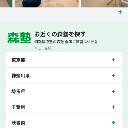
小学生・中学生・高校生の成績アップの個別指導塾・学習塾なら「森塾」へ。個別
指導塾「森塾」は、（株）スプリックスが運営する「先生１人に生徒２人まで」で
お近くの森塾を探す
「保護者の方にも安心の授業料」の個別指導塾・学習塾です。小学生は3科目（算
数・英語・国語）[個別]とDOJO[集団]、QUREO[個別]、中学生は5科目（数学・英
個別指導塾の森塾 全国に直営 268校舎
語・国語・理科・社会）、高校生は7科目（数学・英語・国語[古典・現代文]・理
科[物理・化学・生物・地学]・地理歴史・公民・小論文）を提供しています。
※五十音順
また、個別指導塾「森塾」では「成績保証制度」を提供しており、中学生・高校生
東京都
の入塾後2学期以内に、学校の定期テスト（中間・期末テスト）で、必ず1回以上
『60点未満でご入塾の場合、受講科目が1科目で+20点以上。60点以上でご入塾の
場合、その科目が80点以上』になることを保証します。もし以上の基準を超えて学
校成績が上がらなければ、3学期目の対象科目授業料を全額免除し、1学期間無料で
神奈川県
指導させていただきます。＊定期テストの一科目あたりの満点数が100点でない地
域では、100点満点に換算した場合の上記 記載点数相当の内容を保証させていただ
きます。
埼玉県
1校舎あたりの平均生徒数で日本最大規模の個別指導塾である森塾は現在、全国に
直営268校舎展開しております。「東京、千葉、埼玉、神奈川、茨城、群馬、栃
千葉県
木、静岡、大阪、新潟」の各地域の小学校、中学校、高校の生徒さんに多数お通い
いただき、中間テスト、期末テストなどの定期テスト対策や高校受験・大学受験に
向けた受験指導などを実施しております。さらに大学受験対策では、
明治大学
・
青
山学院大学
・
立教大学
・
中央大学
・
法政大学
・
学習院大学
などの幅広い大学の入試
茨城県
傾向を徹底分析し、指定校推薦や
総合型選抜
など、一人ひとりの志望大学と入試方