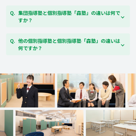
可能です。森塾の無料体験については
こちらのページ
各校舎に完備しています。空いている時間があれば、
より簡単にお問合わせいただけます。
学校の授業の予習や宿題、テスト前の勉強などに、い
集団指導塾と個別指導塾「森塾」の違いは何で
つでもご利用いただくことができます（無料）。
すか？
集団指導塾は多人数の生徒に対して授業を行う学校の
授業と似たスタイルでの指導となりますが、個別指導
他の個別指導塾と個別指導塾「森塾」の違いは
塾の森塾は一人ひとりの学習スピードに合わせて個別
何ですか？
に指導します。
森塾は、「先生1人に生徒2人まで」の個別指導で、
※
個別指導塾の特徴はこちらのページ
をご覧ください
「1科目＋20点の成績保証」が大評判の塾です。しか
も、「保護者様にも安心の授業料」で、多くの保護者
様からご好評いただいております。