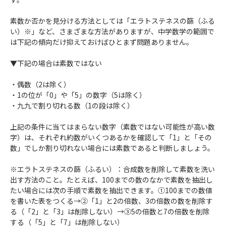
素数か否かを見分ける方法としては「エラトステネスの篩（ふる
い）※」など、さまざまな方法がありますが、中学数学の範囲で
は下記の傾向だけ抑えておけばひとまず問題ありません。
▼下記の場合は素数ではない
・偶数（2は除く）
・1の位が「0」や「5」の数字（5は除く）
・九九で割り切れる数（1の段は除く）
上記の条件に当てはまらない数字（素数ではない可能性が高い数
字）は、それぞれ約数がいくつあるかを確認して「1」と「その
数」でしか割り切れない場合には素数であると判断しましょう。
※エラトステネスの篩（ふるい）：合成数を削除して素数を洗い
出す方法のこと。たとえば、100までの数のなかで素数を抽出し
たい場合には次の手順で素数を抽出できます。①100までの数値
を書いた表をつくる→②「1」と2の倍数、3の倍数の数を削除す
る（「2」と「3」は削除しない）→③5の倍数と7の倍数を削除
する（「5」と「7」は削除しない）