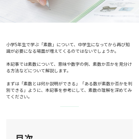
成績アップをかなえる！森塾メソッド
塾の選び方
お電話はこちら
森塾の授業料について
入塾までの流れ
0120-602-607
子と親のお悩み別！なぜ？どうして？森塾！
無料体験授業について
小学5年生で学ぶ「素数」について、中学生になってから再び知
識が必要になる場面が増えてくるのではないでしょうか。
授業料等お問合わせはこちら
数字でなるほど！森塾
森塾のお得なキャンペーン・割引制度
本記事では素数について、意味や数字の例、素数か否かを見分け
動画でわかる！森塾
る方法などについて解説します。
校舎一覧
まずは「素数とは何か説明ができる」「ある数が素数か否かを判
別できる」ように、本記事を参考にして、素数の理解を深めてみ
てください。
目次