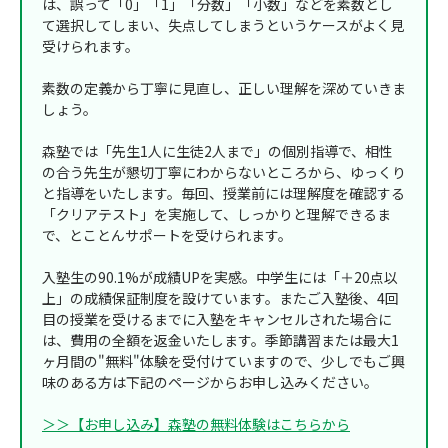
は、誤って「0」「1」「分数」「小数」などを素数とし
て選択してしまい、失点してしまうというケースがよく見
受けられます。
素数の定義から丁寧に見直し、正しい理解を深めていきま
しょう。
森塾では「先生1人に生徒2人まで」の個別指導で、相性
の合う先生が懇切丁寧にわからないところから、ゆっくり
と指導をいたします。毎回、授業前には理解度を確認する
「クリアテスト」を実施して、しっかりと理解できるま
で、とことんサポートを受けられます。
入塾生の90.1%が成績UPを実感。中学生には「＋20点以
上」の成績保証制度を設けています。またご入塾後、4回
目の授業を受けるまでに入塾をキャンセルされた場合に
は、費用の全額を返金いたします。季節講習または最大1
ヶ月間の"無料"体験を受付けていますので、少しでもご興
味のある方は下記のページからお申し込みください。
＞＞【お申し込み】森塾の無料体験はこちらから