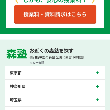
お近くの森塾を探す
個別指導なら森塾
お役立ちコンテンツ
【中学数学】素数とは？意味や見分け方、具体例ま
個別指導塾の森塾 全国に直営 268校舎
※五十音順
東京都
神奈川県
埼玉県