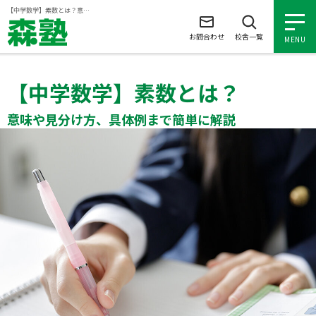
ページの本文へ
【中学数学】素数とは？意味や見分け方、具体例まで簡単に解説
お問合わせ
校舎一覧
MENU
【中学数学】素数とは？
小学生の個別指導
意味や見分け方、具体例まで簡単に解説
中学生の個別指導
高校生の個別指導
森塾を知る
森塾を知る トップ
入塾について
森塾の想い
入塾について トップ
よくあるご質問