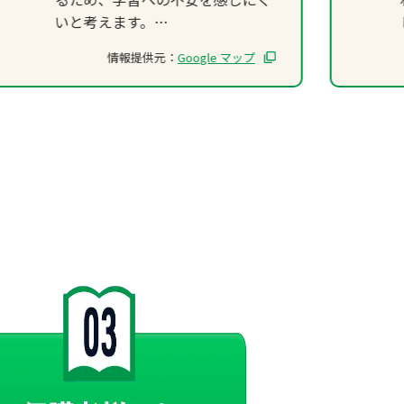
いと考えます。
また、授業中は一人ひとりがしっ
情報提供元：
Google マップ
かりと集中して取り組めるような
指導が行われており、メリハリの
ある学習環境が整っている点も魅
力です。さらに、授業時間外では
先生と生徒が友達のように気軽に
コミュニケーションを取ることが
できるため、塾に通うこと自体が
楽しいと感じられる環境になって
いると思いました。このように、
学習面と人間関係の両方から支え
られている点が、森塾の大きな強
みだと感じました。