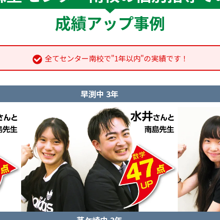
成績アップ事例
全てセンター南校で"1年以内"の実績です！
早渕中 3年
茅ケ崎中 3年