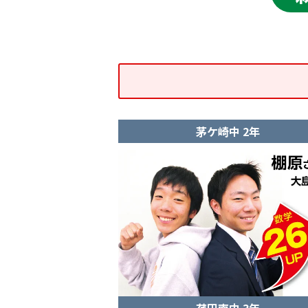
茅ケ崎中 2年
荏田南中 3年