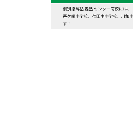
個別指導塾 森塾 センター南校には、
茅ケ崎中学校、荏田南中学校、川和
す！