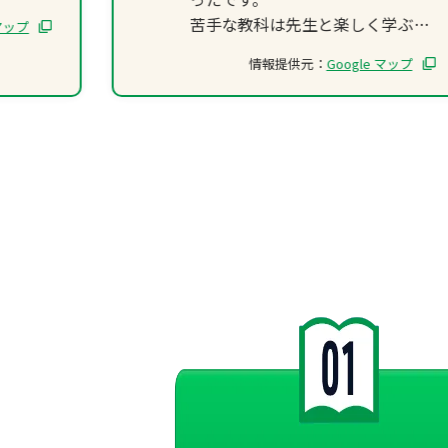
苦手な教科は先生と楽しく学ぶこ
 マップ
とができ、得意な教科は伸ばせる
情報提供元：
Google マップ
だけ伸ばすことができます。
生徒同士の関わりなどもありとて
も楽しく通うことが出来ました。