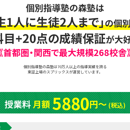
個別指導塾の森塾は
生1人に生徒2人まで」
の個別
科目+20点の成績保証
が大好
《首都圏・関西で最大規模268校舎
個別指導塾の森塾は70万人以上の指導実績を誇る
東証上場の
スプリックス
が運営しています。
5880
授業料
月額
円〜
(税込)
校