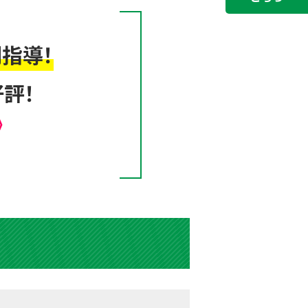
指導！
評！
》