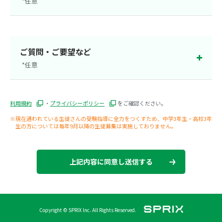
*任意
茨城県
群馬県
栃木県
静岡県
ご質問・ご要望など
*任意
大阪府
新潟県
利用規約
・
プライバシーポリシー
をご確認ください。
※現在通われている生徒さんの受験指導に全力をつくすため、中学3年生・高校3年
生の方については毎年9月以降の生徒募集は実施しておりません。
上記内容に同意し送信する
Copyright © SPRIX Inc. All Rights Reserved.