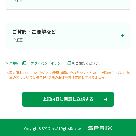
*任意
茨城県
群馬県
栃木県
静岡県
ご質問・ご要望など
*任意
大阪府
新潟県
利用規約
・
プライバシーポリシー
をご確認ください。
※現在通われている生徒さんの受験指導に全力をつくすため、中学3年生・高校3年
生の方については毎年9月以降の生徒募集は実施しておりません。
上記内容に同意し送信する
Copyright © SPRIX Inc. All Rights Reserved.