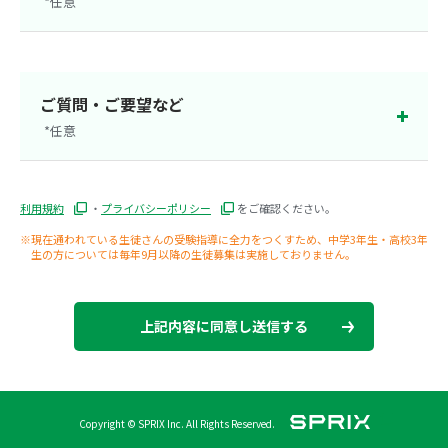
*任意
茨城県
群馬県
栃木県
静岡県
ご質問・ご要望など
*任意
大阪府
新潟県
利用規約
・
プライバシーポリシー
をご確認ください。
※現在通われている生徒さんの受験指導に全力をつくすため、中学3年生・高校3年
生の方については毎年9月以降の生徒募集は実施しておりません。
上記内容に同意し送信する
Copyright © SPRIX Inc. All Rights Reserved.