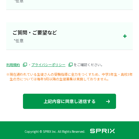
*任意
茨城県
群馬県
栃木県
静岡県
ご質問・ご要望など
*任意
大阪府
新潟県
利用規約
・
プライバシーポリシー
をご確認ください。
※現在通われている生徒さんの受験指導に全力をつくすため、中学3年生・高校3年
生の方については毎年9月以降の生徒募集は実施しておりません。
上記内容に同意し送信する
Copyright © SPRIX Inc. All Rights Reserved.