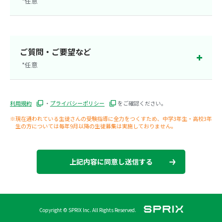
*任意
茨城県
群馬県
栃木県
静岡県
ご質問・ご要望など
*任意
大阪府
新潟県
利用規約
・
プライバシーポリシー
をご確認ください。
※現在通われている生徒さんの受験指導に全力をつくすため、中学3年生・高校3年
生の方については毎年9月以降の生徒募集は実施しておりません。
上記内容に同意し送信する
Copyright © SPRIX Inc. All Rights Reserved.