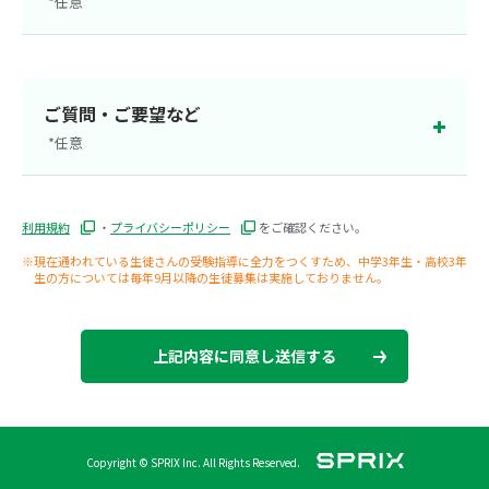
*任意
茨城県
群馬県
栃木県
静岡県
ご質問・ご要望など
*任意
大阪府
新潟県
利用規約
・
プライバシーポリシー
をご確認ください。
※現在通われている生徒さんの受験指導に全力をつくすため、中学3年生・高校3年
生の方については毎年9月以降の生徒募集は実施しておりません。
上記内容に同意し送信する
Copyright © SPRIX Inc. All Rights Reserved.