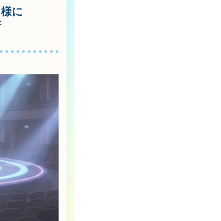
名様に
F